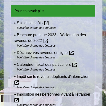
Pour en savoir plus
open_in_new
Site des impôts
Ministère chargé des finances
Brochure pratique 2023 - Déclaration des
open_in_new
revenus de 2022
Ministère chargé des finances
open_in_new
Déclarez vos revenus en ligne
Ministère chargé des finances
open_in_new
Calendrier fiscal des particuliers
Ministère chargé des finances
Impôt sur le revenu : dépliants d'information
open_in_new
Ministère chargé des finances
Imposition des personnes vivant à l'étranger
open_in_new
Ministère chargé des finances