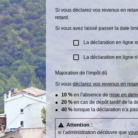
Si vous déclarez vos revenus en retar
retard.
Si vous avez laissé passer la date lim
check_box_outline_blank
La déclaration en ligne r
check_box_outline_blank
La déclaration en ligne n'
Majoration de l'impôt dû
Si vous
déclarez vos revenus en retar
10 %
en l'absence de
mise en dem
20 %
en cas de dépôt tardif de la d
40 %
lorsque la déclaration n'a pa
Attention :
warning
si l'administration découvre que
vous