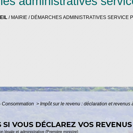
s administratives servic
EIL
/
MAIRIE
/
DÉMARCHES ADMINISTRATIVES SERVICE P
s - Consommation
>
Impôt sur le revenu : déclaration et revenus
 SI VOUS DÉCLAREZ VOS REVENUS
ion légale et administrative (Première ministre)