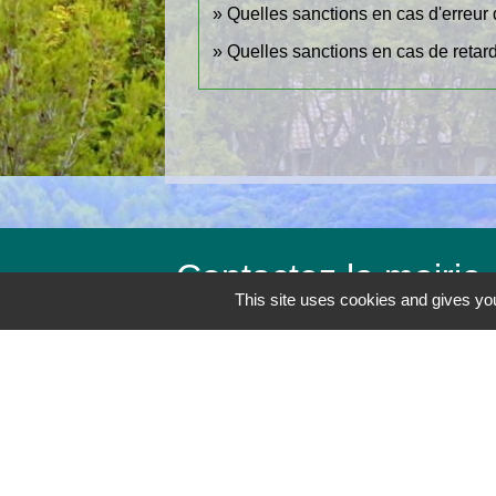
Quelles sanctions en cas d'erreur
Quelles sanctions en cas de retar
Contactez la mairie
This site uses cookies and gives you
Commune du Revest-les-Eaux
Place Jean Jaurès
83200 Le Revest-les-Eaux - FRANCE
+33 4 94 98 19 90
Contact par formulaire