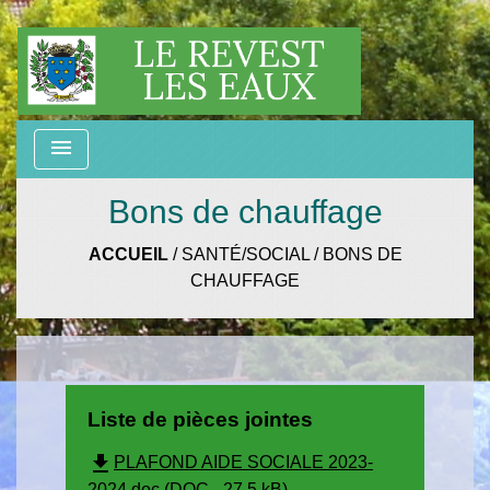
menu
Bons de chauffage
ACCUEIL
/
SANTÉ/SOCIAL
/
BONS DE
CHAUFFAGE
Liste de pièces jointes
file_download
PLAFOND AIDE SOCIALE 2023-
2024.doc (DOC - 27.5 kB)