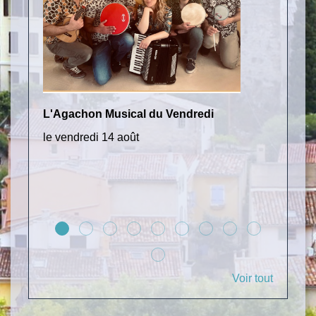
L'Agachon Musical du Vendredi
Le CL
le vendredi 14 août
Le CL
les p
Santé
Sénio
Voir tout