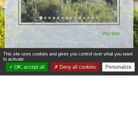
Voir tout
This site uses cookies and gives you control over what you want
to activate
OK, accept all
Deny all cookies
Personalize
Accès directs
favorite
supervised_user_circle
report_problem
Réunions du
Associations
conseil
Travaux
municipal