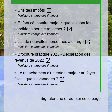
open_in_new
Site des impôts
Ministère chargé des finances
Enfant célibataire majeur, quelles sont les
open_in_new
conditions pour le rattacher ?
Ministère chargé des finances
open_in_new
J'ai de nouvelles personnes à charge
Ministère chargé des finances
Brochure pratique 2023 - Déclaration des
open_in_new
revenus de 2022
Ministère chargé des finances
Le rattachement d'un enfant majeur au foyer
open_in_new
fiscal, quels avantages ?
Ministère chargé des finances
Signaler une erreur sur cette page