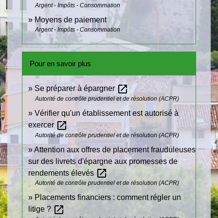
Argent - Impôts - Consommation
Moyens de paiement
Argent - Impôts - Consommation
Pour en savoir plus
open_in_new
Se préparer à épargner
Autorité de contrôle prudentiel et de résolution (ACPR)
Vérifier qu'un établissement est autorisé à
open_in_new
exercer
Autorité de contrôle prudentiel et de résolution (ACPR)
Attention aux offres de placement frauduleuses
sur des livrets d'épargne aux promesses de
open_in_new
rendements élevés
Autorité de contrôle prudentiel et de résolution (ACPR)
Placements financiers : comment régler un
open_in_new
litige ?