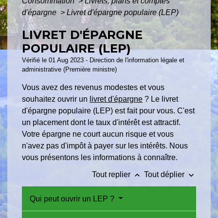
Consommation
>
Livrets, plans et comptes
d'épargne
>
Livret d'épargne populaire (LEP)
LIVRET D'ÉPARGNE
POPULAIRE (LEP)
Vérifié le 01 Aug 2023 - Direction de l'information légale et
administrative (Première ministre)
Vous avez des revenus modestes et vous
souhaitez ouvrir un
livret d'épargne
? Le livret
d'épargne populaire (LEP) est fait pour vous. C'est
un placement dont le taux d'intérêt est attractif.
Votre épargne ne court aucun risque et vous
n'avez pas d'impôt à payer sur les intérêts. Nous
vous présentons les informations à connaître.
keyboard_arrow_up
keyboard_arrow_down
Tout replier
Tout déplier
Qui peut ouvrir un LEP ?