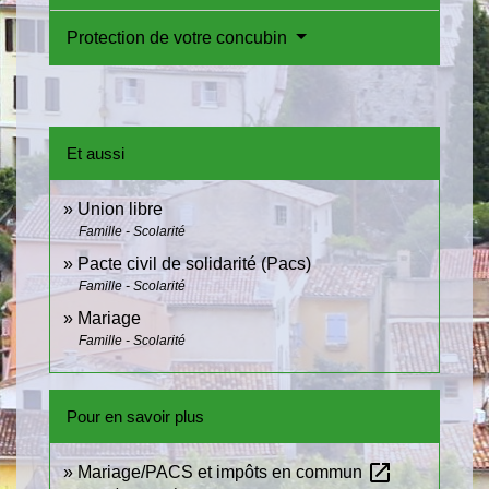
Protection de votre concubin
Et aussi
Union libre
Famille - Scolarité
Pacte civil de solidarité (Pacs)
Famille - Scolarité
Mariage
Famille - Scolarité
Pour en savoir plus
open_in_new
Mariage/PACS et impôts en commun