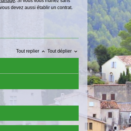
 mariage
. Si vous vous mariez sans
ous devez aussi établir un contrat.
keyboard_arrow_up
keyboard_arrow_down
Tout replier
Tout déplier