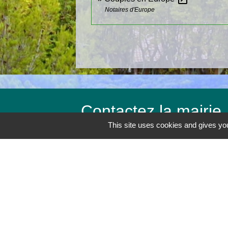
Notaires d'Europe
Contactez la mairie
This site uses cookies and gives you
Commune du Revest-les-Eaux
Place Jean Jaurès
83200 Le Revest-les-Eaux - FRANCE
+33 4 94 98 19 90
Contact par formulaire