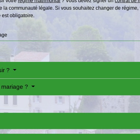
ir votre
régime matrimonial
? Vous devez signer un
contrat de
e la communauté légale. Si vous souhaitez changer de régime, v
 est obligatoire.
iage
sir ?
e mariage ?