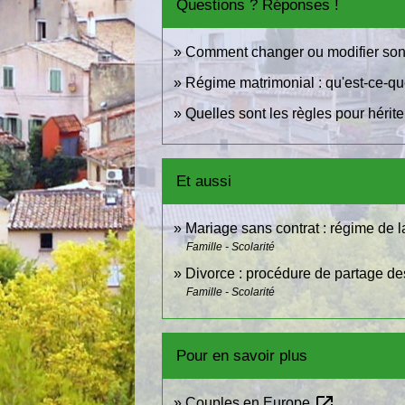
Questions ? Réponses !
Comment changer ou modifier son
Régime matrimonial : qu'est-ce-q
Quelles sont les règles pour hérite
Et aussi
Mariage sans contrat : régime de
Famille - Scolarité
Divorce : procédure de partage de
Famille - Scolarité
Pour en savoir plus
open_in_new
Couples en Europe