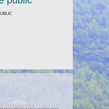
e public
UBLIC