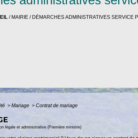
s administratives servic
EIL
/
MAIRIE
/
DÉMARCHES ADMINISTRATIVES SERVICE P
ité
>
Mariage
>
Contrat de mariage
GE
ion légale et administrative (Première ministre)