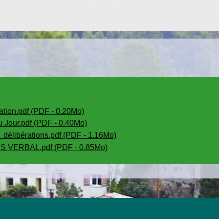
tion.pdf (PDF - 0.20Mo)
 Jour.pdf (PDF - 0.40Mo)
 délibérations.pdf (PDF - 1.16Mo)
S VERBAL.pdf (PDF - 0.85Mo)