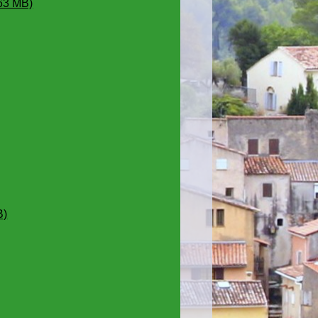
63 MB)
B)