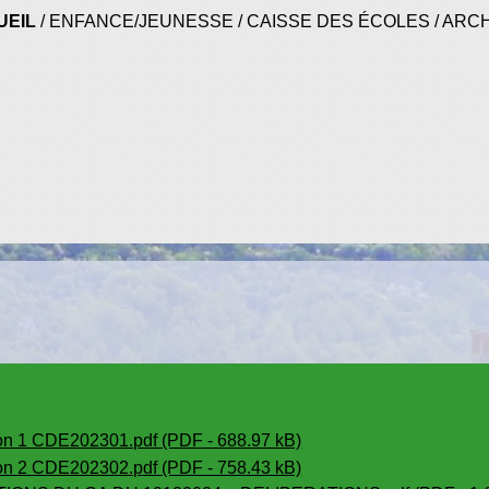
UEIL
/
ENFANCE/JEUNESSE
/
CAISSE DES ÉCOLES
/
ARCH
ion 1 CDE202301.pdf (PDF - 688.97 kB)
ion 2 CDE202302.pdf (PDF - 758.43 kB)