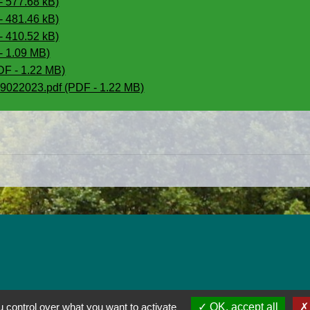
 577.68 kB)
 481.46 kB)
 410.52 kB)
 1.09 MB)
F - 1.22 MB)
2023.pdf (PDF - 1.22 MB)
 control over what you want to activate
OK, accept all