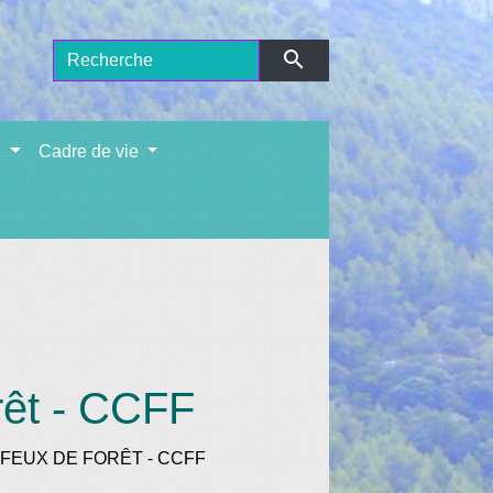
search
e
Cadre de vie
êt - CCFF
FEUX DE FORÊT - CCFF