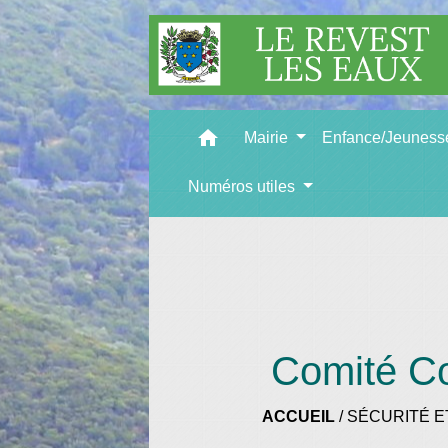
home
Mairie
Enfance/Jeunes
Numéros utiles
Comité C
ACCUEIL
/
SÉCURITÉ E