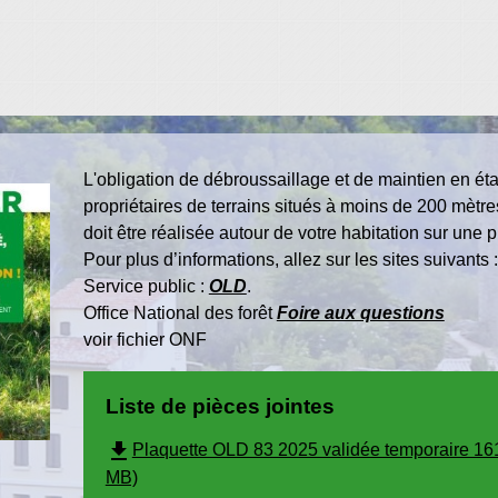
L'obligation de débroussaillage et de maintien en ét
propriétaires de terrains situés à moins de 200 mètres
doit être réalisée autour de votre habitation sur une
Pour plus d’informations, allez sur les sites suivants :
Service public :
OLD
.
Office National des forêt
Foire aux questions
voir fichier ONF
Liste de pièces jointes
file_download
Plaquette OLD 83 2025 validée temporaire 16
MB)