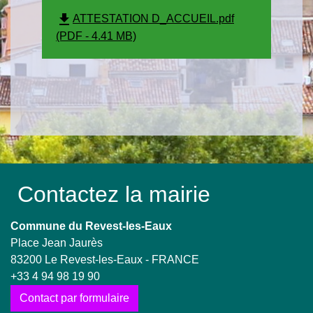
file_download
ATTESTATION D_ACCUEIL.pdf
(PDF - 4.41 MB)
Contactez la mairie
Commune du Revest-les-Eaux
Place Jean Jaurès
83200 Le Revest-les-Eaux - FRANCE
+33 4 94 98 19 90
Contact par formulaire