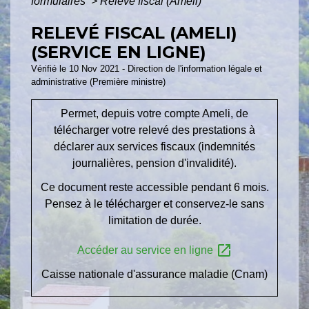
formulaires
>
Relevé fiscal (Ameli)
RELEVÉ FISCAL (AMELI)
(SERVICE EN LIGNE)
Vérifié le 10 Nov 2021 - Direction de l'information légale et
administrative (Première ministre)
Permet, depuis votre compte Ameli, de
télécharger votre relevé des prestations à
déclarer aux services fiscaux (indemnités
journalières, pension d'invalidité).
Ce document reste accessible pendant 6 mois.
Pensez à le télécharger et conservez-le sans
limitation de durée.
open_in_new
Accéder au service en ligne
Caisse nationale d'assurance maladie (Cnam)