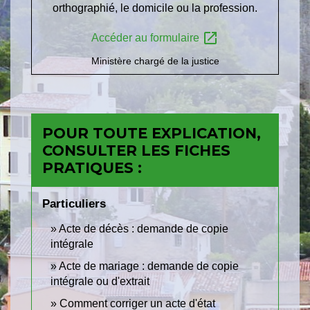
orthographié, le domicile ou la profession.
open_in_new
Accéder au formulaire
Ministère chargé de la justice
POUR TOUTE EXPLICATION,
CONSULTER LES FICHES
PRATIQUES :
Particuliers
Acte de décès : demande de copie
intégrale
Acte de mariage : demande de copie
intégrale ou d'extrait
Comment corriger un acte d'état