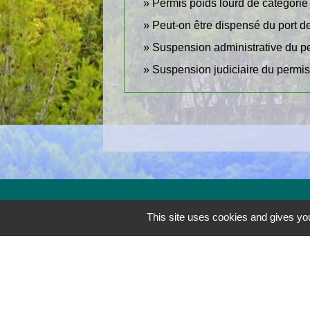
Permis poids lourd de catégorie
Peut-on être dispensé du port de
Suspension administrative du p
Suspension judiciaire du permi
Contactez la mairie
This site uses cookies and gives you
Commune du Revest-les-Eaux
Place Jean Jaurès
83200 Le Revest-les-Eaux - FRANCE
+33 4 94 98 19 90