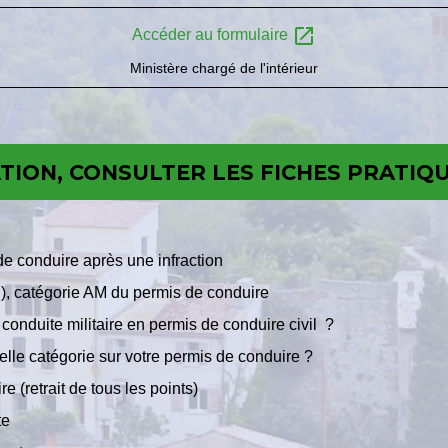
open_in_new
Accéder au formulaire
Ministère chargé de l'intérieur
ION, CONSULTER LES FICHES PRATIQU
de conduire après une infraction
R), catégorie AM du permis de conduire
conduite militaire en permis de conduire civil ?
lle catégorie sur votre permis de conduire ?
e (retrait de tous les points)
te