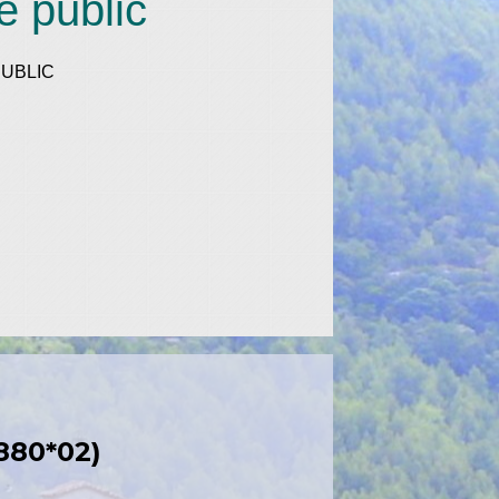
e public
UBLIC
880*02)