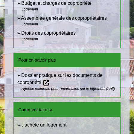
Budget et charges de copropriété
Logement
Assemblée générale des copropriétaires
Logement
Droits des copropriétaires
Logement
Pour en savoir plus
Dossier pratique sur les documents de
open_in_new
copropriété
Agence nationale pour l'information sur le logement (Anil)
Comment faire si...
J'achète un logement