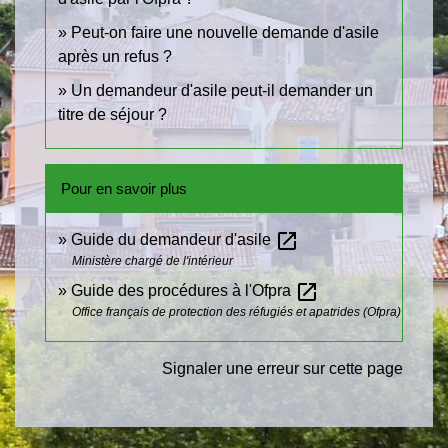
Peut-on faire une nouvelle demande d'asile
après un refus ?
Un demandeur d'asile peut-il demander un
titre de séjour ?
Pour en savoir plus
open_in_new
Guide du demandeur d'asile
Ministère chargé de l'intérieur
open_in_new
Guide des procédures à l'Ofpra
Office français de protection des réfugiés et apatrides (Ofpra)
Signaler une erreur sur cette page