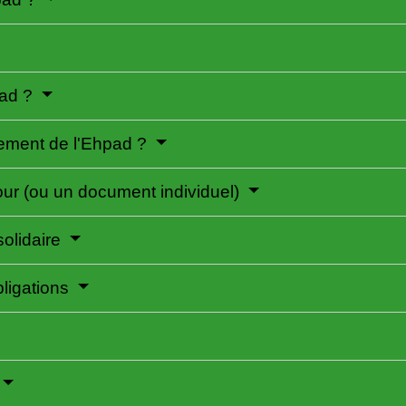
pad ?
iement de l'Ehpad ?
our (ou un document individuel)
solidaire
bligations