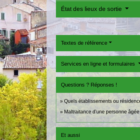
État des lieux de sortie
Textes de référence
Services en ligne et formulaires
Questions ? Réponses !
Quels établissements ou résidenc
Maltraitance d'une personne âgée :
Et aussi