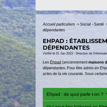
Accueil particuliers
>
Social - Santé
dépendantes
EHPAD : ÉTABLISS
DÉPENDANTES
Vérifié le 01 Jan 2023 - Direction de l'informa
Les
Éhpad
(anciennement
maisons de
dépendantes. Pour être admis en Ehpad
actes de la vie courante. Sous certaine
Ehpad : de quoi parle t-on ?
Qui peut être hébergé en Eh