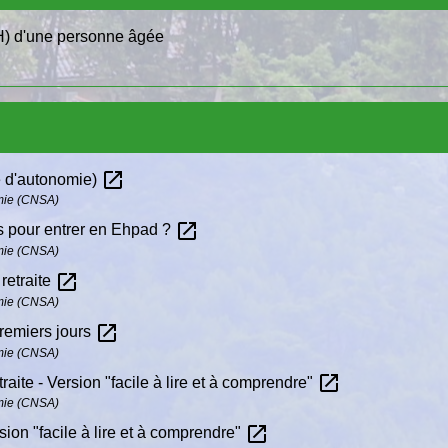
H) d'une personne âgée
open_in_new
e d'autonomie)
omie (CNSA)
open_in_new
s pour entrer en Ehpad ?
omie (CNSA)
open_in_new
retraite
omie (CNSA)
open_in_new
premiers jours
omie (CNSA)
open_in_new
aite - Version "facile à lire et à comprendre"
omie (CNSA)
open_in_new
sion "facile à lire et à comprendre"