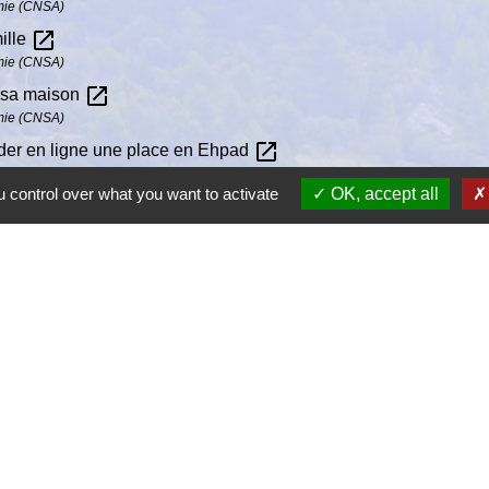
omie (CNSA)
open_in_new
mille
omie (CNSA)
open_in_new
r sa maison
omie (CNSA)
open_in_new
der en ligne une place en Ehpad
 control over what you want to activate
OK, accept all