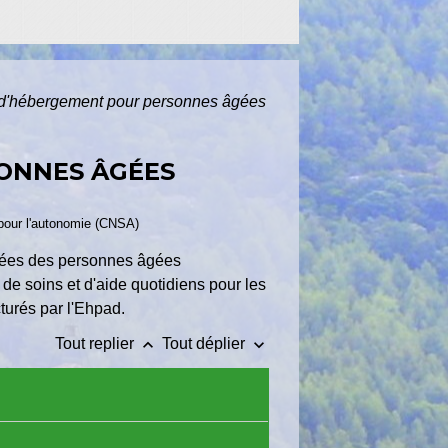
 d'hébergement pour personnes âgées
SONNES ÂGÉES
é pour l'autonomie (CNSA)
rgées des personnes âgées
de soins et d'aide quotidiens pour les
cturés par l'Ehpad.
keyboard_arrow_up
keyboard_arrow_down
Tout replier
Tout déplier