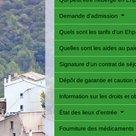
Demande d'admission
Quels sont les tarifs d'un Eh
Quelles sont les aides au pa
Signature d'un contrat de séj
Dépôt de garantie et caution 
Information sur les droits et o
État des lieux d'entrée
Fourniture des médicaments