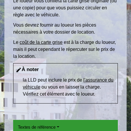
Le loueur vous confiera la carte grise originale (ou
une copie) pour que vous puissiez circuler en
règle avec le véhicule.
Vous devrez fournir au loueur les pièces
nécessaires à votre dossier de location.
Le
coût de la carte grise
est à la charge du loueur,
mais il peut cependant le répercuter sur le prix de
la location.
À noter
edit
la LLD peut inclure le prix de
l'assurance du
véhicule
ou vous en laisser la charge.
Vérifiez cet élément avec le loueur.
Textes de référence