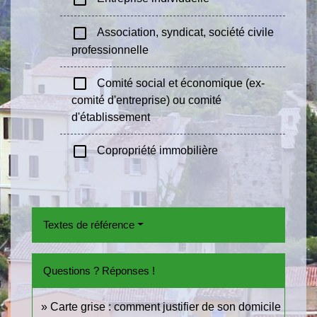
check_box_outline_blank
Association, syndicat, société civile
professionnelle
check_box_outline_blank
Comité social et économique (ex-
comité d'entreprise) ou comité
d'établissement
check_box_outline_blank
Copropriété immobilière
Textes de référence
Questions ? Réponses !
Carte grise : comment justifier de son domicile