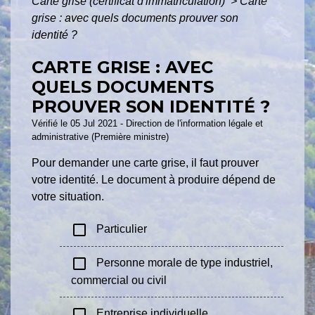
Carte grise (certificat d'immatriculation)
>
Carte
grise : avec quels documents prouver son
identité ?
CARTE GRISE : AVEC
QUELS DOCUMENTS
PROUVER SON IDENTITÉ ?
Vérifié le 05 Jul 2021 - Direction de l'information légale et
administrative (Première ministre)
Pour demander une carte grise, il faut prouver
votre identité. Le document à produire dépend de
votre situation.
check_box_outline_blank
Particulier
check_box_outline_blank
Personne morale de type industriel,
commercial ou civil
check_box_outline_blank
Entreprise individuelle