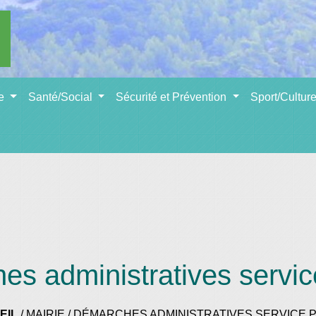
se
Santé/Social
Sécurité et Prévention
Sport/Cultur
s administratives servic
EIL
/
MAIRIE
/
DÉMARCHES ADMINISTRATIVES SERVICE P