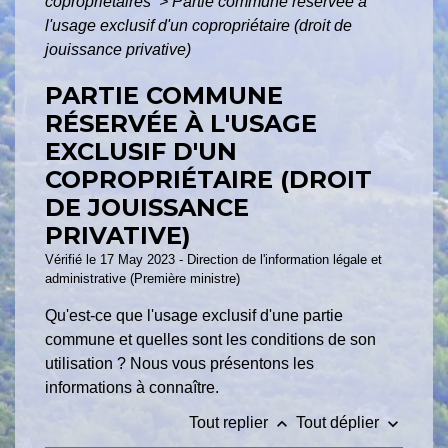
copropriétaires
>
Partie commune réservée à
l'usage exclusif d'un copropriétaire (droit de
jouissance privative)
PARTIE COMMUNE
RÉSERVÉE À L'USAGE
EXCLUSIF D'UN
COPROPRIÉTAIRE (DROIT
DE JOUISSANCE
PRIVATIVE)
Vérifié le 17 May 2023 - Direction de l'information légale et
administrative (Première ministre)
Qu'est-ce que l'usage exclusif d'une partie
commune et quelles sont les conditions de son
utilisation ? Nous vous présentons les
informations à connaître.
keyboard_arrow_up
keyboard_arrow_down
Tout replier
Tout déplier