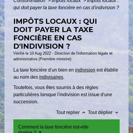
Consommation
>
Impôts locaux
>
Impôts locaux :
qui doit payer la taxe foncière en cas d'indivision ?
IMPÔTS LOCAUX : QUI
DOIT PAYER LA TAXE
FONCIÈRE EN CAS
D'INDIVISION ?
Vérifié le 10 Aug 2022 - Direction de l'information légale et
administrative (Première ministre)
La taxe foncière d'un bien en
indivision
est établie
au nom des
indivisaires
.
Toutefois, vous êtes soumis à des règles
particulières lorsque l'indivision est issue d'une
succession.
keyboard_arrow_up
keyboard_arrow_down
Tout replier
Tout déplier
Comment la taxe foncière est-elle
établie ?