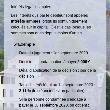
Intérêts légaux simples
Les intérêts dus par le débiteur sont appelés
intérêts simples
lorsqu'ils sont uniquement
calculés sur le capital. C'est le cas lorsque les
sommes sont dues depuis moins d'un an.
Exemple
edit
Date du jugement : 1
er
septembre 2020
Décision : condamnation à payer
2 000 €
Délai d'application de la décision : jour de la
décision
Taux d'intérêt légal au 1
er
septembre 2020 :
3,11 %
(le créancier est un particulier)
Si la personne condamnée s'engage à
payer le 30 septembre 2020, on obtient :