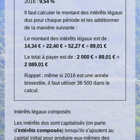
2016 :
9,54 %
Il faut calculer le montant des intérêts légaux
dus pour chaque période et les additionner
de la manière suivante :
Le montant des intérêts légaux est de :
14,34 €
+
22,40 €
+
52,27 €
=
89,01 €
Le total à payer est de :
2 000 €
+
89,01 €
=
2 089,01 €
Rappel : même si 2016 est une année
bissextile, il faut utiliser 36 500 dans le
calcul.
Intérêts légaux composés
Les intérêts dus sont capitalisés (on parle
d'
intérêts composés
) lorsqu'ils s'ajoutent au
capital initial pour produire eux-mêmes des