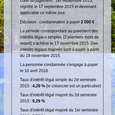
Date du jugement : 1
er
septembre 2015,
signifié le 17 septembre 2015 et devenant
applicable ce même jour.
Décision : condamnation à payer
2 000 €
La période correspondant au paiement des
intérêts légaux simples (2 premiers mois de
retard) s'achève le 17 novembre 2015. Des
intérêts légaux majorés sont à payer à partir
du 18 novembre 2015.
La personne condamnée s'engage à payer
le 10 avril 2016
Taux d'intérêt légal simple du 2
d
semestre
2015 :
4,29 %
(le créancier est un particulier)
Taux d'intérêt légal majoré du 2
d
semestre
2015 :
9,29 %
Taux d'intérêt légal majoré du 1
er
semestre