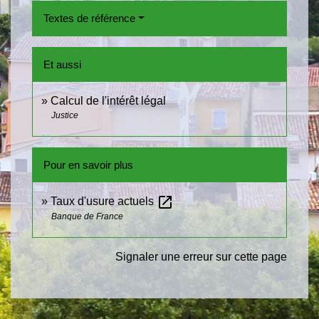
Textes de référence
Et aussi
Calcul de l'intérêt légal
Justice
Pour en savoir plus
open_in_new
Taux d'usure actuels
Banque de France
Signaler une erreur sur cette page