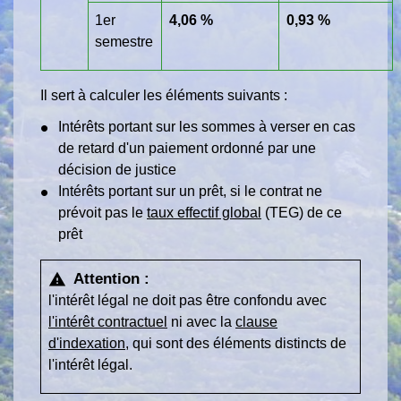
1
er
4,06 %
0,93 %
semestre
Il sert à calculer les éléments suivants :
Intérêts portant sur les sommes à verser en cas
de retard d'un paiement ordonné par une
décision de justice
Intérêts portant sur un prêt, si le contrat ne
prévoit pas le
taux effectif global
(TEG) de ce
prêt
Attention :
warning
l'intérêt légal ne doit pas être confondu avec
l'intérêt contractuel
ni avec la
clause
d'indexation,
qui sont des éléments distincts de
l'intérêt légal.