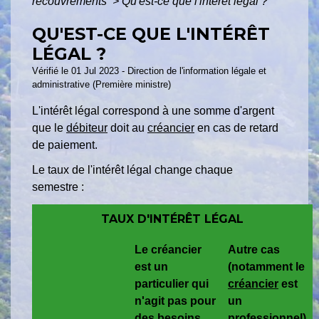
recouvrements
>
Qu'est-ce que l'intérêt légal ?
QU'EST-CE QUE L'INTÉRÊT
LÉGAL ?
Vérifié le 01 Jul 2023 - Direction de l'information légale et
administrative (Première ministre)
L'intérêt légal correspond à une somme d'argent
que le
débiteur
doit au
créancier
en cas de retard
de paiement.
Le taux de l'intérêt légal change chaque
semestre :
TAUX D'INTÉRÊT LÉGAL
Le créancier
Autre cas
est un
(notamment le
particulier qui
créancier
est
n'agit pas pour
un
des besoins
professionnel)