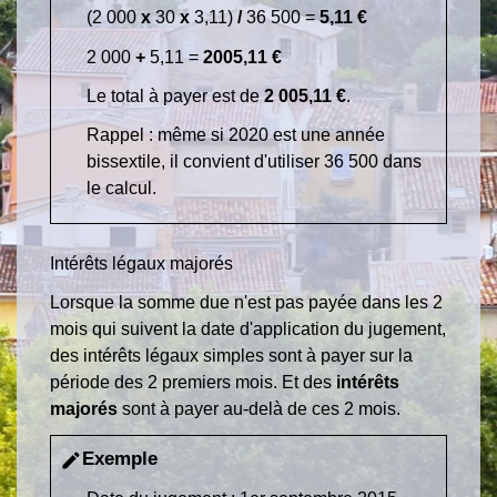
(2 000
x
30
x
3,11)
/
36 500 =
5,11 €
2 000
+
5,11 =
2005,11 €
Le total à payer est de
2 005,11 €
.
Rappel : même si 2020 est une année
bissextile, il convient d'utiliser 36 500 dans
le calcul.
Intérêts légaux majorés
Lorsque la somme due n'est pas payée dans les 2
mois qui suivent la date d'application du jugement,
des intérêts légaux simples sont à payer sur la
période des 2 premiers mois. Et des
intérêts
majorés
sont à payer au-delà de ces 2 mois.
Exemple
edit