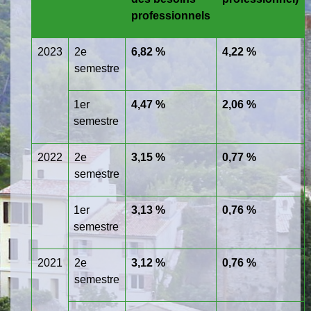
professionnels
2023
2
e
6,82 %
4,22 %
semestre
1
er
4,47 %
2,06 %
semestre
2022
2
e
3,15 %
0,77 %
semestre
1
er
3,13 %
0,76 %
semestre
2021
2
e
3,12 %
0,76 %
semestre