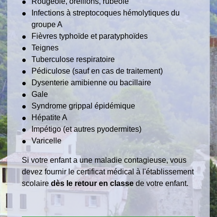
Rougeole, oreillons, rubéole
Infections à streptocoques hémolytiques du
groupe A
Fièvres typhoïde et paratyphoïdes
Teignes
Tuberculose respiratoire
Pédiculose (sauf en cas de traitement)
Dysenterie amibienne ou bacillaire
Gale
Syndrome grippal épidémique
Hépatite A
Impétigo (et autres pyodermites)
Varicelle
Si votre enfant a une maladie contagieuse, vous
devez fournir le certificat médical à l'établissement
scolaire
dès le retour en classe
de votre enfant.