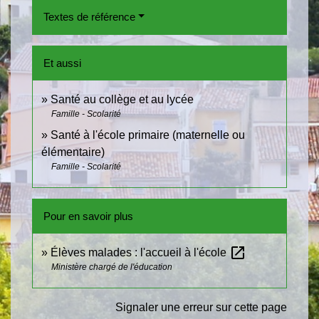
Textes de référence
Et aussi
Santé au collège et au lycée
Famille - Scolarité
Santé à l'école primaire (maternelle ou
élémentaire)
Famille - Scolarité
Pour en savoir plus
open_in_new
Élèves malades : l'accueil à l'école
Ministère chargé de l'éducation
Signaler une erreur sur cette page