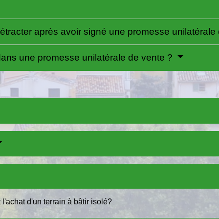
rétracter après avoir signé une promesse unilatérale
s dans une promesse unilatérale de vente ?
'achat d'un terrain à bâtir isolé?