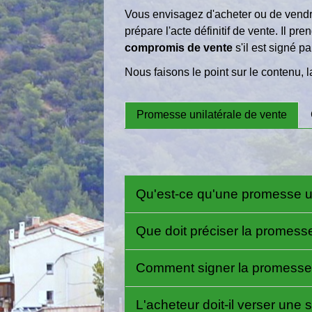
Vous envisagez d'acheter ou de vendre 
prépare l'acte définitif de vente. Il pr
compromis de vente
s'il est signé p
Nous faisons le point sur le contenu, 
Promesse unilatérale de vente
Qu'est-ce qu'une promesse un
Que doit préciser la promess
Comment signer la promesse 
L'acheteur doit-il verser une