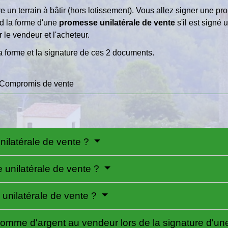
un terrain à bâtir (hors lotissement). Vous allez signer une pr
end la forme d'une
promesse unilatérale de vente
s'il est signé
ar le vendeur et l'acheteur.
la forme et la signature de ces 2 documents.
Compromis de vente
ilatérale de vente ?
e unilatérale de vente ?
unilatérale de vente ?
 somme d'argent au vendeur lors de la signature d'u