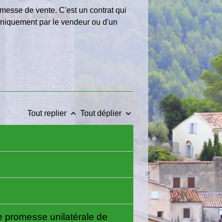
omesse de vente. C'est un contrat qui
 uniquement par le vendeur ou d'un
keyboard_arrow_up
keyboard_arrow_down
Tout replier
Tout déplier
ne promesse unilatérale de