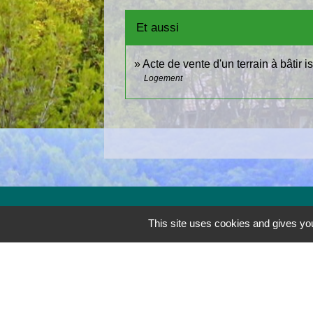
Et aussi
Acte de vente d'un terrain à bâtir i
Logement
Contactez la mairie
This site uses cookies and gives you
Commune du Revest-les-Eaux
Place Jean Jaurès
83200 Le Revest-les-Eaux - FRANCE
+33 4 94 98 19 90