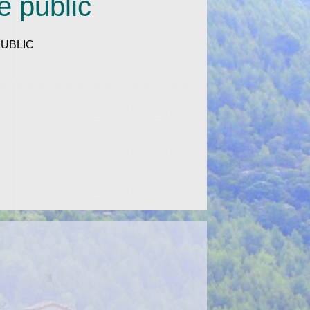
e public
UBLIC