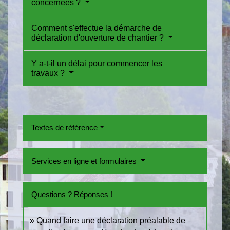
concernées ?
Comment s'effectue la démarche de
déclaration d'ouverture de chantier ?
Y a-t-il un délai pour commencer les
travaux ?
Textes de référence
Services en ligne et formulaires
Questions ? Réponses !
Quand faire une déclaration préalable de