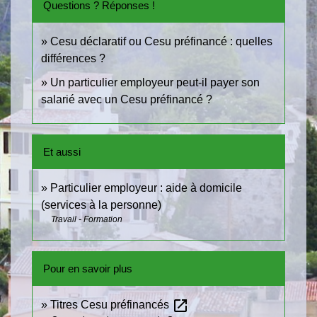
Questions ? Réponses !
Cesu déclaratif ou Cesu préfinancé : quelles
différences ?
Un particulier employeur peut-il payer son
salarié avec un Cesu préfinancé ?
Et aussi
Particulier employeur : aide à domicile
(services à la personne)
Travail - Formation
Pour en savoir plus
open_in_new
Titres Cesu préfinancés