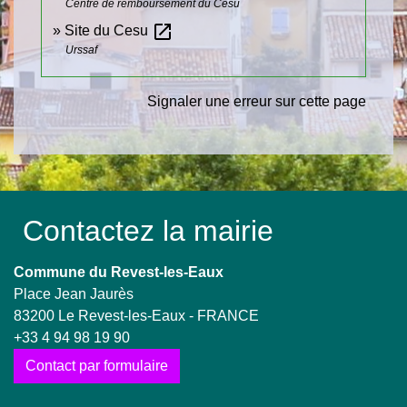
Centre de remboursement du Cesu
open_in_new
Site du Cesu
Urssaf
Signaler une erreur sur cette page
Contactez la mairie
Commune du Revest-les-Eaux
Place Jean Jaurès
83200 Le Revest-les-Eaux - FRANCE
+33 4 94 98 19 90
Contact par formulaire