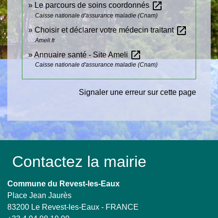
open_in_new
Le parcours de soins coordonnés
Caisse nationale d'assurance maladie (Cnam)
open_in_new
Choisir et déclarer votre médecin traitant
Ameli.fr
open_in_new
Annuaire santé - Site Ameli
Caisse nationale d'assurance maladie (Cnam)
Signaler une erreur sur cette page
Contactez la mairie
Commune du Revest-les-Eaux
Place Jean Jaurès
83200 Le Revest-les-Eaux - FRANCE