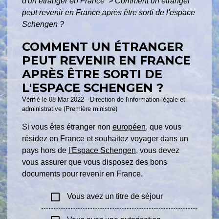
d'un étranger en France
>
Comment un étranger
peut revenir en France après être sorti de l'espace
Schengen ?
COMMENT UN ÉTRANGER
PEUT REVENIR EN FRANCE
APRÈS ÊTRE SORTI DE
L'ESPACE SCHENGEN ?
Vérifié le 08 Mar 2022 - Direction de l'information légale et
administrative (Première ministre)
Si vous êtes étranger non
européen
, que vous
résidez en France et souhaitez voyager dans un
pays hors de
l'Espace Schengen
, vous devez
vous assurer que vous disposez des bons
documents pour revenir en France.
check_box_outline_blank
Vous avez un titre de séjour