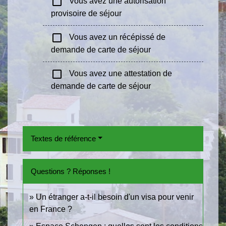
check_box_outline_blank
Vous avez une autorisation
provisoire de séjour
check_box_outline_blank
Vous avez un récépissé de
demande de carte de séjour
check_box_outline_blank
Vous avez une attestation de
demande de carte de séjour
Textes de référence
Questions ? Réponses !
Un étranger a-t-il besoin d'un visa pour venir
en France ?