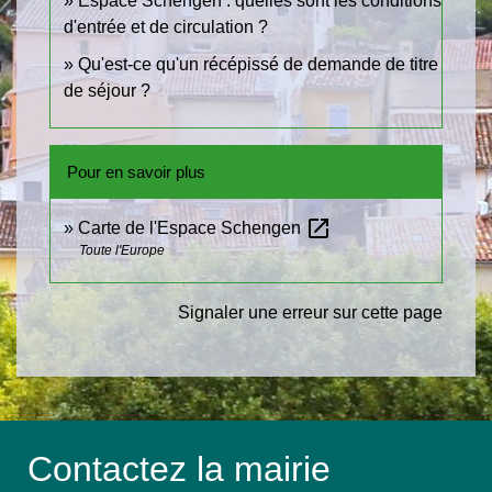
Espace Schengen : quelles sont les conditions
d'entrée et de circulation ?
Qu'est-ce qu'un récépissé de demande de titre
de séjour ?
Pour en savoir plus
open_in_new
Carte de l'Espace Schengen
Toute l'Europe
Signaler une erreur sur cette page
Contactez la mairie