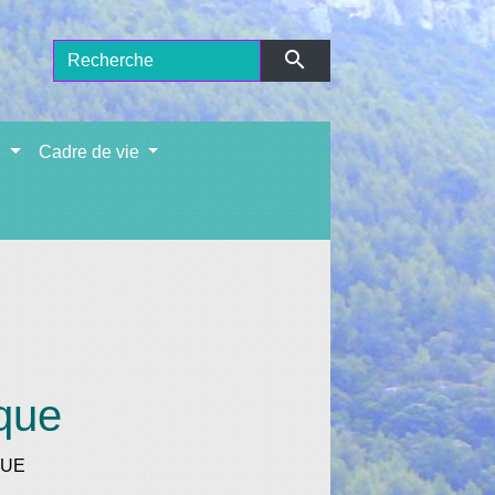
search
e
Cadre de vie
que
QUE