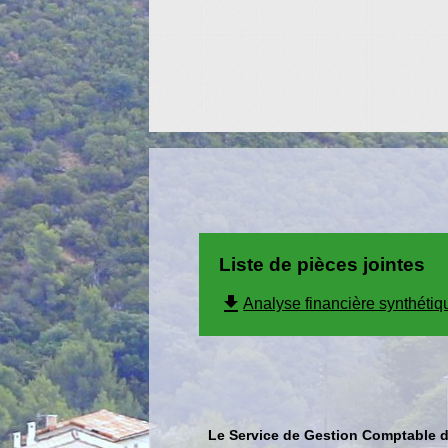
Liste de pièces jointes
file_download
Analyse financière synthéti
Le Service de Gestion Comptable de