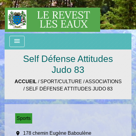
menu
Self Défense Attitudes
Judo 83
ACCUEIL
/
SPORT/CULTURE
/
ASSOCIATIONS
/
SELF DÉFENSE ATTITUDES JUDO 83
Sports
location_on
178 chemin Eugène Baboulène