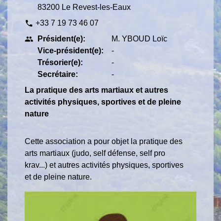
83200 Le Revest-les-Eaux
+33 7 19 73 46 07
phone
Président(e):
M. YBOUD Loïc
people
Vice-président(e):
-
Trésorier(e):
-
Secrétaire:
-
La pratique des arts martiaux et autres
activités physiques, sportives et de pleine
nature
Cette association a pour objet la pratique des
arts martiaux (judo, self défense, self pro
krav...) et autres activités physiques, sportives
et de pleine nature.