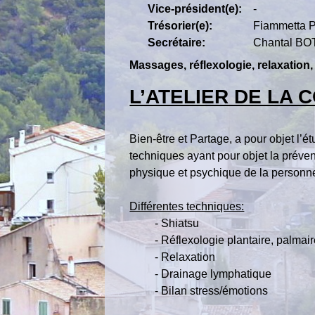
Vice-président(e):
-
Trésorier(e):
Fiammetta
Secrétaire:
Chantal B
Massages, réflexologie, relaxation,
L’ATELIER DE LA 
Bien-être et Partage, a pour objet l’ét
techniques ayant pour objet la prévent
physique et psychique de la personn
Différentes techniques:
- Shiatsu
- Réflexologie plantaire, palmaire, 
- Relaxation
- Drainage lymphatique
- Bilan stress/émotions