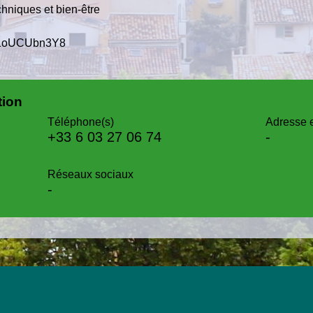
chniques et bien-être
=41oUCUbn3Y8
tion
Téléphone(s)
Adresse 
+33 6 03 27 06 74
-
Réseaux sociaux
-