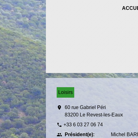
ACCUE
Loisirs
location_on
60 rue Gabriel Péri
83200 Le Revest-les-Eaux
+33 6 03 27 06 74
phone
Président(e):
Michel BA
people