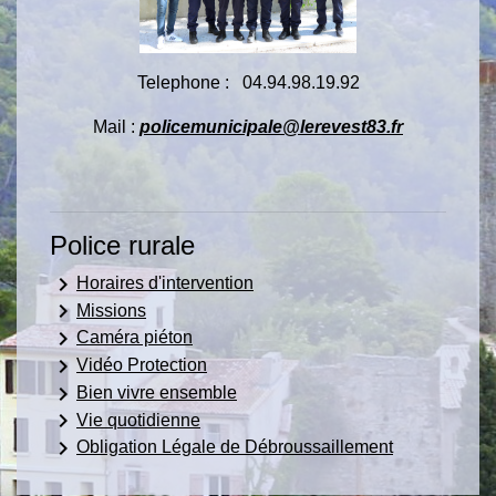
Telephone : 04.94.98.19.92
Mail :
policemunicipale@lerevest83.fr
Police rurale
keyboard_arrow_right
Horaires d'intervention
keyboard_arrow_right
Missions
keyboard_arrow_right
Caméra piéton
keyboard_arrow_right
Vidéo Protection
keyboard_arrow_right
Bien vivre ensemble
keyboard_arrow_right
Vie quotidienne
keyboard_arrow_right
Obligation Légale de Débroussaillement