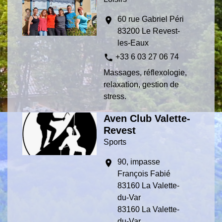
60 rue Gabriel Péri
location_on
83200 Le Revest-
les-Eaux
phone
+33 6 03 27 06 74
Massages, réflexologie,
relaxation, gestion de
stress.
Aven Club Valette-
Revest
Sports
90, impasse
location_on
François Fabié
83160 La Valette-
du-Var
83160 La Valette-
du-Var