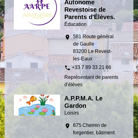
Autonome
Revestoise de
Parents d'Élèves.
Éducation
581 Route général
location_on
de Gaulle
83200 Le Revest-
les-Eaux
phone
+33 7 89 33 21 66
Représentant de parents
d'élèves
A.P.P.M.A. Le
Gardon
Loisirs
675 Chemin de
location_on
forgentier, bâtiment