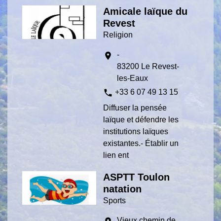
Amicale laïque du
Revest
Religion
-
location_on
83200 Le Revest-
les-Eaux
phone
+33 6 07 49 13 15
Diffuser la pensée
laïque et défendre les
institutions laïques
existantes.- Établir un
lien ent
ASPTT Toulon
natation
Sports
Vieux chemin de