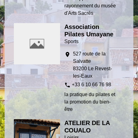
rayonnement du musée
d'Arts Sacrés
Association
Pilates Umayane
Sports
527 route de la
location_on
Salvatte
83200 Le Revest-
les-Eaux
phone
+33 6 10 66 76 98
la pratique du pilates et
la promotion du bien-
être
ATELIER DE LA
COUALO
Loisirs