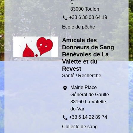
C
83000 Toulon
phone
+33 6 30 03 64 19
Ecole de pêche
Amicale des
Donneurs de Sang
Bénévoles de La
Valette et du
Revest
Santé / Recherche
Mairie Place
location_on
Général de Gaulle
83160 La Valette-
du-Var
phone
+33 6 14 22 89 74
Collecte de sang