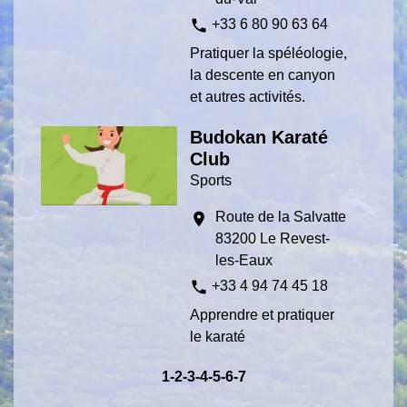
phone
+33 6 80 90 63 64
Pratiquer la spéléologie,
la descente en canyon
et autres activités.
Budokan Karaté
Club
Sports
Route de la Salvatte
location_on
83200 Le Revest-
les-Eaux
phone
+33 4 94 74 45 18
Apprendre et pratiquer
le karaté
1
-2
-3
-4
-5
-6
-7