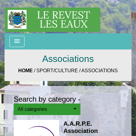
menu
Associations
HOME
/
SPORT/CULTURE
/
ASSOCIATIONS
Search by category -
All categories
A.A.R.P.E.
Association