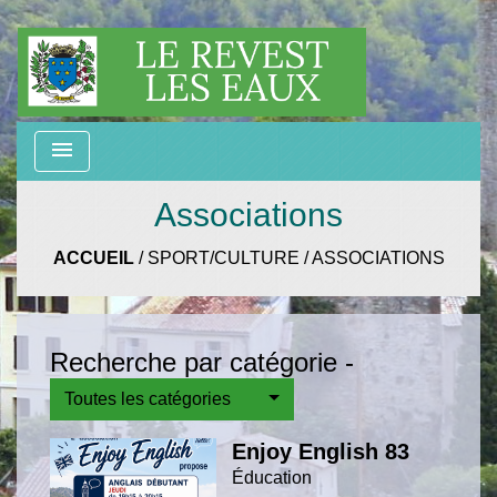
menu
Associations
ACCUEIL
/
SPORT/CULTURE
/
ASSOCIATIONS
Recherche par catégorie -
Toutes les catégories
Enjoy English 83
Éducation