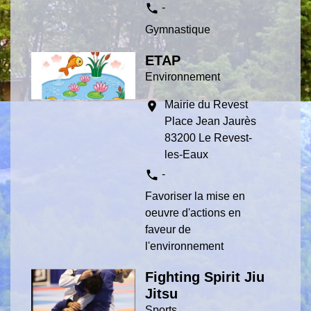
phone
-
Gymnastique
ETAP
Environnement
Mairie du Revest
location_on
Place Jean Jaurès
83200 Le Revest-
les-Eaux
phone
-
Favoriser la mise en
oeuvre d'actions en
faveur de
l'environnement
Fighting Spirit Jiu
Jitsu
Sports