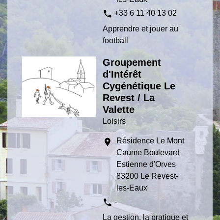
phone
+33 6 11 40 13 02
Apprendre et jouer au
football
Groupement
d'Intérêt
Cygénétique Le
Revest / La
Valette
Loisirs
Résidence Le Mont
location_on
Caume Boulevard
Estienne d'Orves
83200 Le Revest-
les-Eaux
phone
-
La gestion, la pratique et