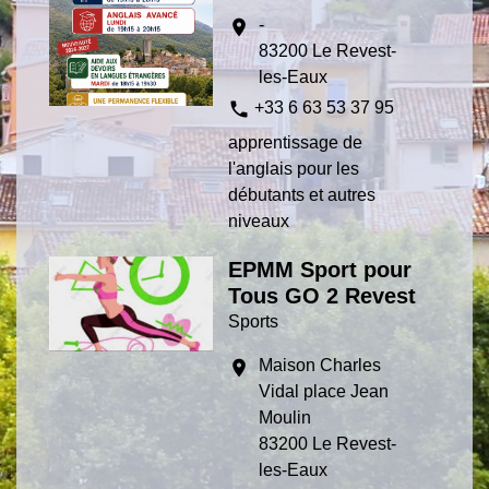
-
location_on
83200 Le Revest-
les-Eaux
phone
+33 6 63 53 37 95
apprentissage de
l'anglais pour les
débutants et autres
niveaux
EPMM Sport pour
Tous GO 2 Revest
Sports
Maison Charles
location_on
Vidal place Jean
Moulin
83200 Le Revest-
les-Eaux