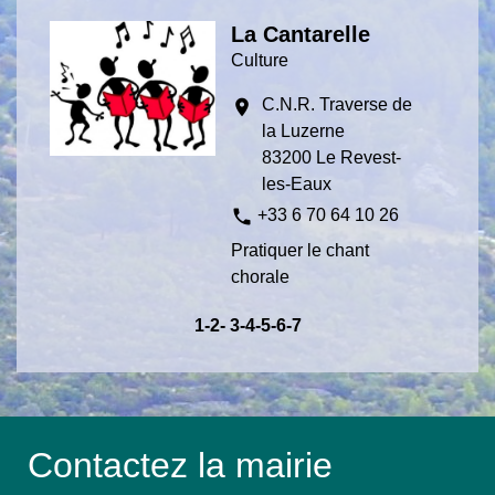
La Cantarelle
Culture
C.N.R. Traverse de
location_on
la Luzerne
83200 Le Revest-
les-Eaux
phone
+33 6 70 64 10 26
Pratiquer le chant
chorale
1
-2
-
3
-4
-5
-6
-7
Contactez la mairie