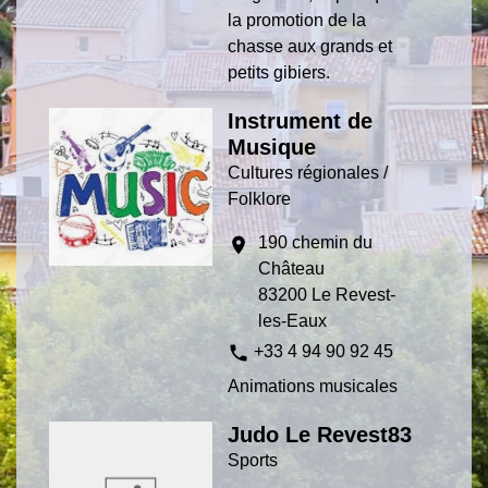
la promotion de la
chasse aux grands et
petits gibiers.
Instrument de
Musique
Cultures régionales /
Folklore
190 chemin du
location_on
Château
83200 Le Revest-
les-Eaux
phone
+33 4 94 90 92 45
Animations musicales
Judo Le Revest83
Sports