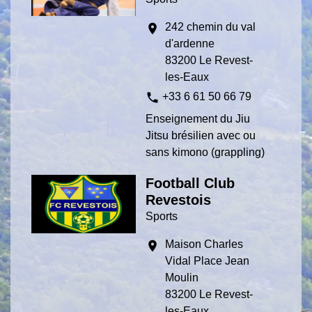
242 chemin du val
location_on
d'ardenne
83200 Le Revest-
les-Eaux
phone
+33 6 61 50 66 79
Enseignement du Jiu
Jitsu brésilien avec ou
sans kimono (grappling)
Football Club
Revestois
Sports
Maison Charles
location_on
Vidal Place Jean
Moulin
83200 Le Revest-
les-Eaux